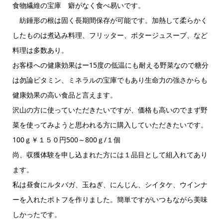
食物繊維の宝庫 癖がなく食べ易いです。
紡錘形の根は固く長期間保存が可能です。加熱して柔らかく
したものは煮込み料理、フリッター、ポタージュスープ、など
料理は多数あり。
お客様への健康効果はー15度の低温にも耐える野菜なので糖分
は勿論ビタミン、ミネラルの宝庫でもあり生命力の強さからも
健康効果の高い食品と言えます。
沢山の方に使っていただきたいですが、価格も高いのでまず野
菜を使ってみようと思われる方に購入していただきたいです。
100ｇ￥１５０円500～800ｇ/１個
尚、収獲体験を申し込まれた方には１品目として組入れてあり
ます。
私は昼食にルタバガ、玉ねぎ、にんじん、シイタケ、ウインナ
ーを入れたポトフを作りました。簡単ですがいつもながら美味
しかったです。