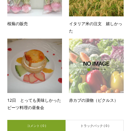
桜蕪の販売
イタリア米の注文 嬉しかっ
た
12日 とっても美味しかった
赤カブの漬物（ピクルス）
ビーツ料理の昼食会
コメント ( 0 )
トラックバック ( 0 )