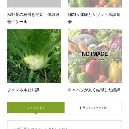
秋野菜の種播き開始 体調改
稲刈り体験とリゾット米試食
善にケール
会
フェンネル豆知識
キャベツが丸く結球した経緯
コメント ( 0 )
トラックバック ( 0 )
この記事へのコメントはありません。